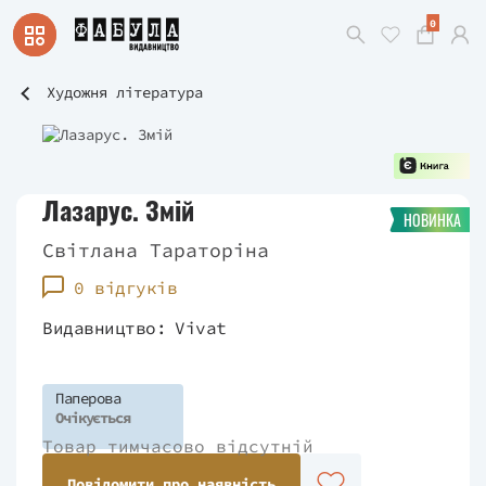
0
Художня література
Лазарус. Змій
НОВИНКА
Світлана Тараторіна
0 відгуків
Видавництво:
Vivat
Паперова
Очікується
Товар тимчасово відсутній
Повідомити про наявність