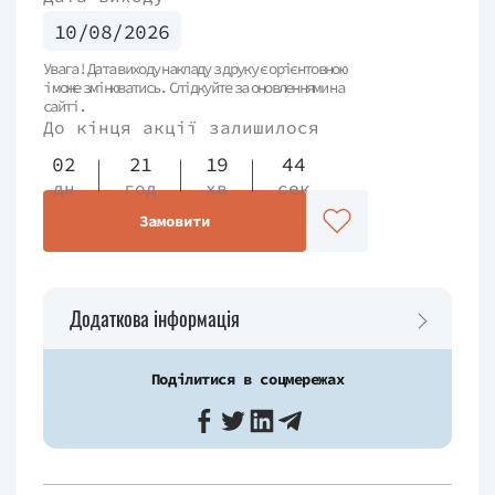
10/08/2026
Увага! Дата виходу накладу з друку є орієнтовною
і може змінюватись. Слідкуйте за оновленнями на
сайті.
До кінця акції залишилося
02
21
19
44
дн
год
хв
сек
Замовити
Додаткова інформація
Поділитися в соцмережах