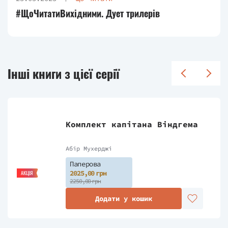
#ЩоЧитатиВихідними. Дует трилерів
Інші книги з цієї серії
Комплект капітана Віндгема
Абір Мухерджі
Паперова
2025,00 грн
АКЦІЯ
2250,00 грн
Додати у кошик