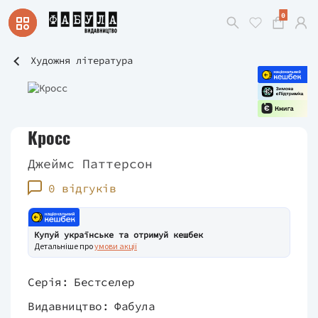
0
Художня література
Кросс
Джеймс Паттерсон
0 відгуків
Купуй українське та отримуй кешбек
Детальніше про
умови акції
Серія:
Бестселер
Видавництво:
Фабула