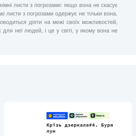
німні листи з погрозами: якщо вона не скасує
такі листи з погрозами одержує не тільки вонa.
оводиться діяти на межі своїх можливостей,
 для неї людей, і це у світі, у якому вона не
чоловікові Торну.
Крізь дзеркала#4. Буря
лун