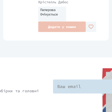
Крістелль Дабос
Паперова
Очікується
Додати у кошик
обірки та головні