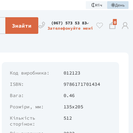
Ніч
День
0
(067) 573 53 83
Знайти
Зателефонуйте мені
Код виробника:
012123
ISBN:
9786171701434
Вага:
0.46
Розміри, мм:
135х205
Кількість
512
сторінок: