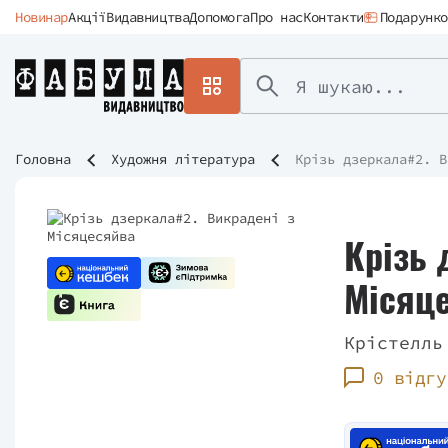
Новинар
Акції
Видавництва
Допомога
Про нас
Контакти
Подарунко
Головна
Художня література
Крізь дзеркала#2. В
Крізь 
Місяц
Крістелль
0 відгу