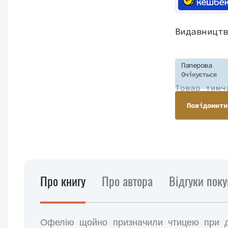
Видавницт
Паперова
Очікується
Товар тимч
Повідомити
Про книгу
Про автора
Відгуки поку
Офелію щойно призначили чтицею при дв