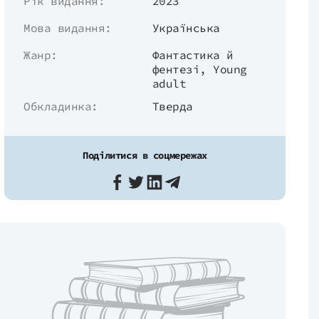
Рік видання:
2023
Мова видання:
Українська
Жанр:
Фантастика й
фентезі
,
Young
adult
Обкладинка:
Тверда
Поділитися в соцмережах