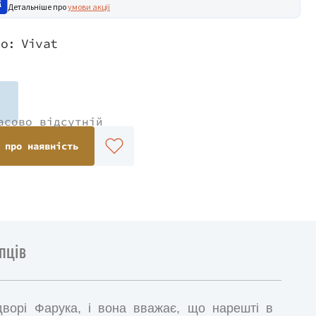
Детальніше про
умови акції
во:
Vivat
асово відсутній
 про наявність
пців
орі Фарука, і вона вважає, що нарешті в