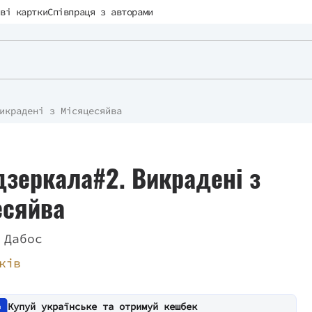
ві картки
Співпраця з авторами
икрадені з Місяцесяйва
дзеркала#2. Викрадені з
есяйва
 Дабос
ків
Купуй українське та отримуй кешбек