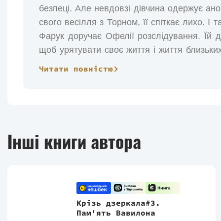
безпеці. Але невдовзі дівчина одержує ано
свого весілля з Торном, її спіткає лихо. І 
Фарук доручає Офелії розслідування. Їй д
щоб урятувати своє життя і життя близьких
довіряє нікому, навіть своєму майбутньому 
Читати повністю
Інші книги автора
Крізь дзеркала#3.
Пам'ять Вавилона