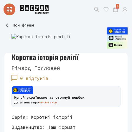
0
Нон-фікшн
Коротка історія релігії
Річард Голловей
0 відгуків
Купуй українське та отримуй кешбек
Детальніше про
умови акції
Серія:
Короткі історіі
Видавництво:
Наш Формат