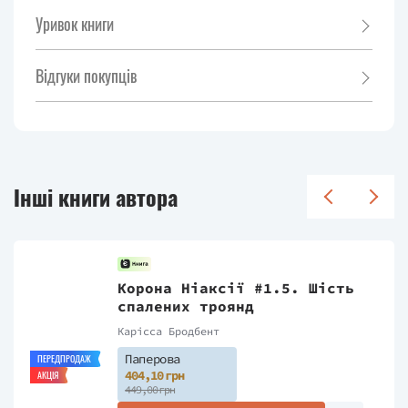
Уривок книги
Відгуки покупців
Інші книги автора
Корона Ніаксії #1.5. Шість
спалених троянд
Карісса Бродбент
Паперова
ПЕРЕДПРОДАЖ
404,10 грн
АКЦІЯ
449,00 грн