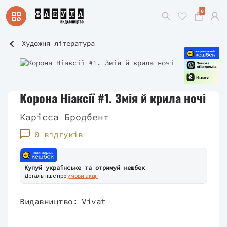
0
Художня література
Корона Ніаксії #1. Змія й крила ночі
Карісса Бродбент
0 відгуків
Купуй українське та отримуй кешбек
Детальніше про
умови акції
Видавництво:
Vivat