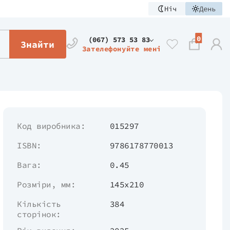
Ніч
День
0
(067) 573 53 83
Знайти
Зателефонуйте мені
Код виробника:
015297
ISBN:
9786178770013
Вага:
0.45
Розміри, мм:
145х210
Кількість
384
сторінок: