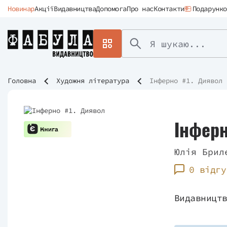
Новинар
Акції
Видавництва
Допомога
Про нас
Контакти
Подарунко
Головна
Художня література
Інферно #1. Диявол
Інферн
Юлія Брил
0 відгу
Видавницт