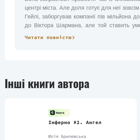
центрі міста. Але доля готує для неї зовсі
Гейлі, заборгував компанії пів мільйона д
до Віктора Шармана, але той ставить умов
Ворренів, якщо Гейлі погодиться вийти за 
Читати повністю
дівчина змушена зіткнутися віч-на-віч
Дияволом. Наскільки зміниться життя Г
резиденції, маючи в голові лише одне пита
Переклад - Дарія Мурмуєнко.
Інші книги автора
Інферно #2. Ангел
Юлія Брилевська