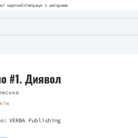
ві картки
Співпраця з авторами
о #1. Диявол
евська
ків
во:
VERBA Publishing