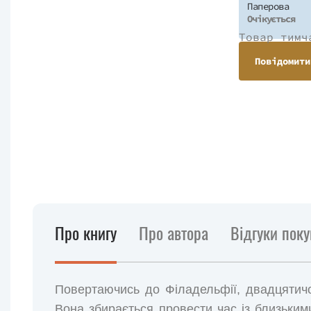
Паперова
Очікується
Товар тимч
Повідомити
Про книгу
Про автора
Відгуки поку
Повертаючись до Філадельфії, двадцятичо
Вона збирається провести час із близькими