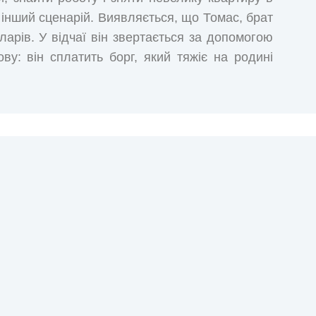
м інший сценарій. Виявляється, що Томас, брат
оларів. У відчаї він звертається за допомогою
у: він сплатить борг, який тяжіє на родині
нього заміж. Щоб врятувати сімейний бізнес,
 із людиною, яку у Філадельфії називають
ейлі, коли вона переступить поріг темної
ння: чому Віктор Шарман вибрав саме її?