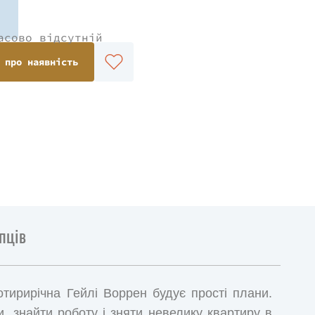
асово відсутній
 про наявність
пців
тирирічна Гейлі Воррен будує прості плани.
, знайти роботу і зняти невелику квартиру в