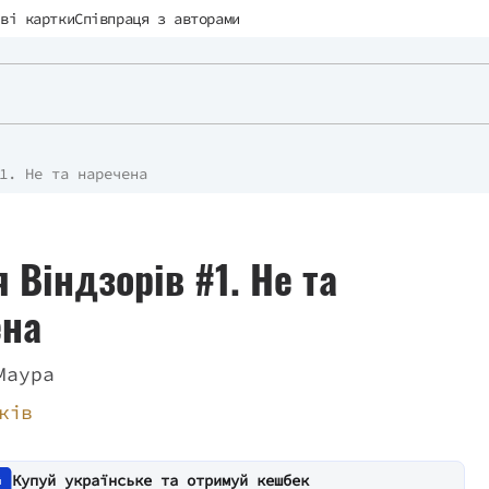
ві картки
Співпраця з авторами
1. Не та наречена
я Віндзорів #1. Не та
ена
Маура
ків
Купуй українське та отримуй кешбек