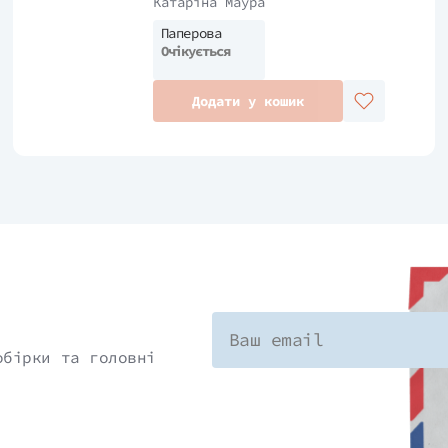
Катаріна Маура
Паперова
Очікується
Додати у кошик
обірки та головні