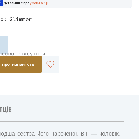
Детальніше про
умови акції
во:
Glimmer
асово відсутній
 про наявність
пців
одша сестра його нареченої. Він — чоловік,