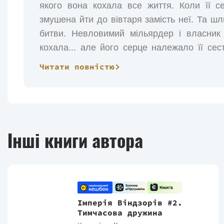
якого вона кохала все життя. Коли її с
змушена йти до вівтаря замість неї. Та 
битви. Невловимий мільярдер і власник 
кохала... але його серце належало її се
налаштована боротися за нього і не збирає
Читати повністю
Інші книги автора
Імперія Віндзорів #2.
Тимчасова дружина