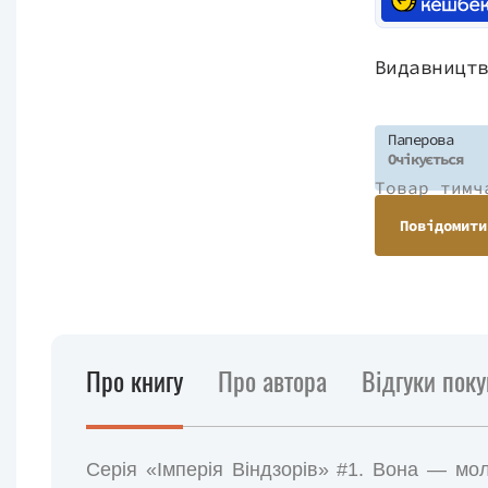
Видавницт
Паперова
Очікується
Товар тимч
Повідомити
Про книгу
Про автора
Відгуки поку
Серія «Імперія Віндзорів» #1. Вона — мол