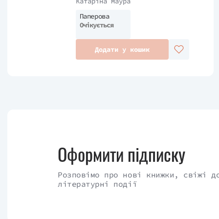
Катаріна Маура
Паперова
Очікується
Додати у кошик
Оформити підписку
Розповімо про нові книжки, свіжі д
літературні події