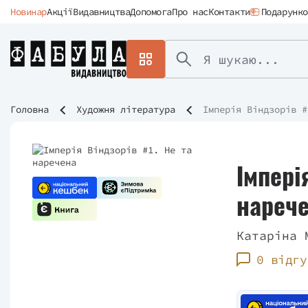
Новинар
Акції
Видавництва
Допомога
Про нас
Контакти
Подарунко
Головна
Художня література
Імперія Віндзорів #
Імпері
нареч
Катаріна 
0 відгу