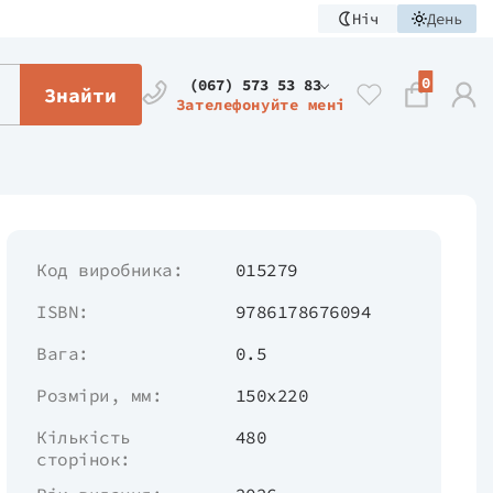
Ніч
День
0
(067) 573 53 83
Знайти
Зателефонуйте мені
Код виробника:
015279
ISBN:
9786178676094
Вага:
0.5
Розміри, мм:
150х220
Кількість
480
сторінок: