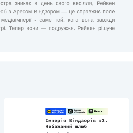
естра зникає в день свого весілля, Рейвен
шлюб з Аресом Віндзором — це справжнє поле
медіаімперії - саме той, кого вона завжди
стрі. Тепер вони — подружжя. Рейвен рішуче
ться програвати.
Імперія Віндзорів #3.
Небажаний шлюб