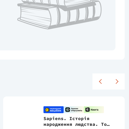
Sapiens. Історія
народження людства. Том