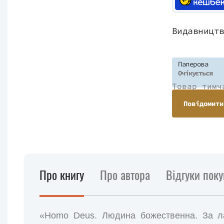
Видавницт
Паперова
Очікується
Товар тимч
Повідомити
Про книгу
Про автора
Відгуки поку
«Homo Deus. Людина божественна. За л