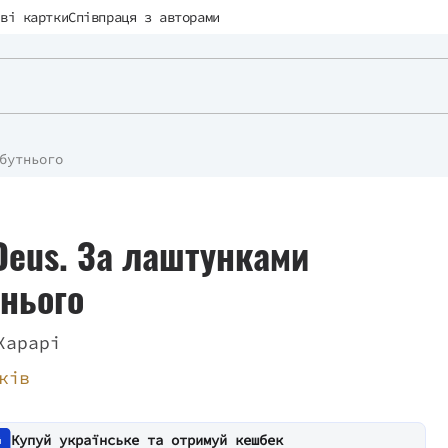
ві картки
Співпраця з авторами
бутнього
eus. За лаштунками
нього
Харарі
ків
Купуй українське та отримуй кешбек