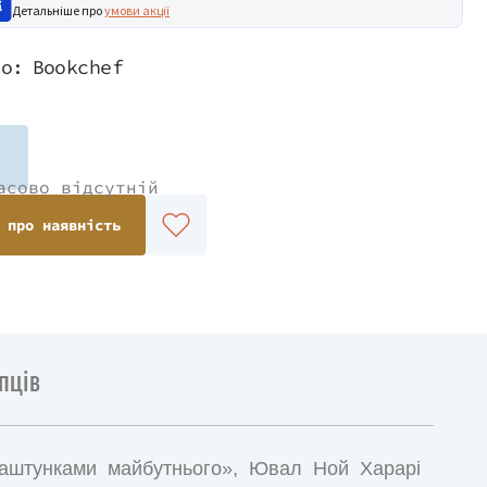
Детальніше про
умови акції
во:
Bookchef
асово відсутній
 про наявність
пців
аштунками майбутнього», Ювал Ной Харарі