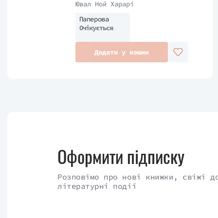
історія людства
Ювал Ной Харарі
Паперова
Очікується
Додати у кошик
Оформити підписку
Розповімо про нові книжки, свіжі д
літературні події