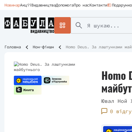
Новинар
Акції
Видавництва
Допомога
Про нас
Контакти
Подарунко
Головна
Нон-фікшн
Homo Deus. За лаштунками май
Homo D
майбут
Ювал Ной 
0 відгу