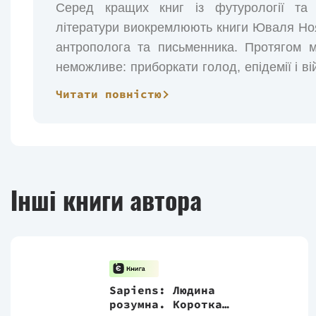
Серед кращих книг із футурології та б
літератури виокремлюють книги Юваля Ноя Х
антрополога та письменника. Протягом м
неможливе: приборкати голод, епідемії і ві
як пояснює Харарі в своєму фірмовому с
Читати повністю
епідемія і війна трансформувалися з нез
виклики, якими можна керувати. Вперше в і
ніж від голодування; більше людей по
захворювань; і більше людей скоюють само
злочинцями взятими разом. У середн
Інші книги автора
можливостей померти від харчування у Мак
Переклад - Олександр Дем'янчук.
Sapiens: Людина
розумна. Коротка