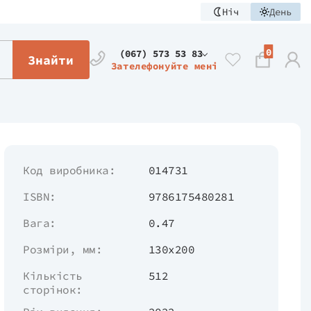
Ніч
День
0
(067) 573 53 83
Знайти
Зателефонуйте мені
Код виробника:
014731
ISBN:
9786175480281
Вага:
0.47
Розміри, мм:
130х200
Кількість
512
сторінок: