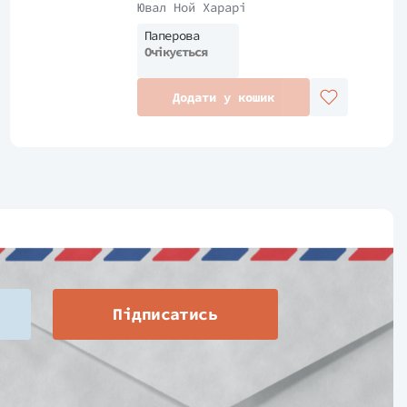
1
Ювал Ной Харарі
Паперова
Очікується
Додати у кошик
Підписатись