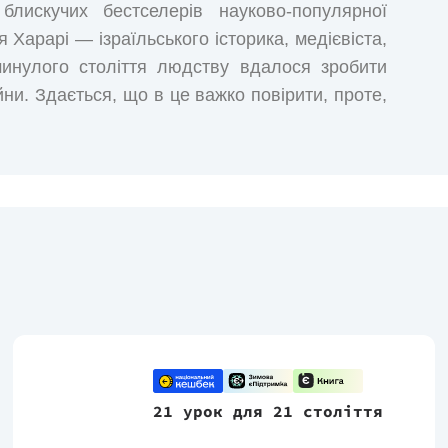
лискучих бестселерів науково-популярної
арарі — ізраїльського історика, медієвіста,
инулого століття людству вдалося зробити
йни. Здається, що в це важко повірити, проте,
тилі - досконалому і захопливому - голод,
розумілих і неконтрольованих сил природи у
сторії більше людей помирає від переїдання,
мирає від старості, ніж від інфекційних
губство, ніж вбито солдатами, терористами і
ього американця в тисячу разів більше
Доналдсі, ніж бути вбитим Аль Каїдою.
21 урок для 21 століття