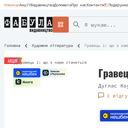
Новинар
Акції
Видавництва
Допомога
Про нас
Контакти
Подарунко
Головна
Художня література
Гравець 1: що з нам
АКЦІЯ
Гравец
Дуглас Ко
1 відгу