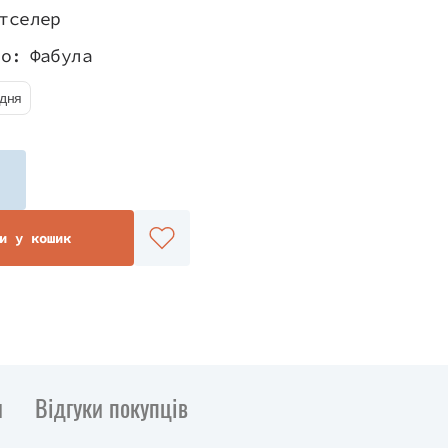
тселер
во:
Фабула
удня
и у кошик
и
Відгуки покупців