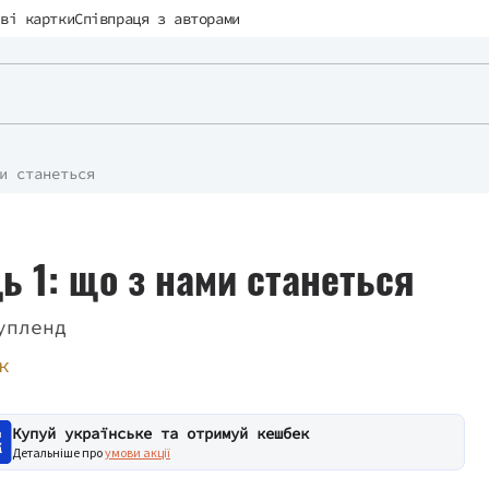
ві картки
Співпраця з авторами
и станеться
ь 1: що з нами станеться
упленд
к
Купуй українське та отримуй кешбек
Детальніше про
умови акції