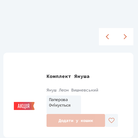
Комплект Януша
Януш Леон Вишневський
Паперова
Очікується
АКЦІЯ
Додати у кошик