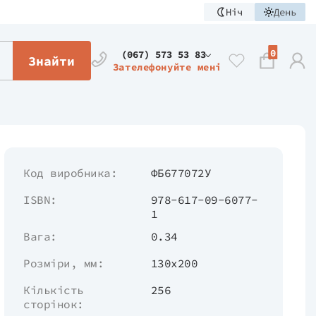
Ніч
День
0
(067) 573 53 83
Знайти
Зателефонуйте мені
Код виробника:
ФБ677072У
ISBN:
978-617-09-6077-
1
Вага:
0.34
Розміри, мм:
130x200
Кількість
256
сторінок: