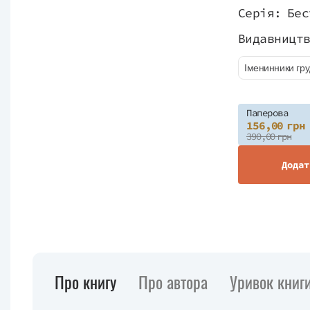
Серія:
Бес
Видавницт
Іменинники гр
Паперова
156,00 грн
390,00 грн
Додат
Про книгу
Про автора
Уривок книг