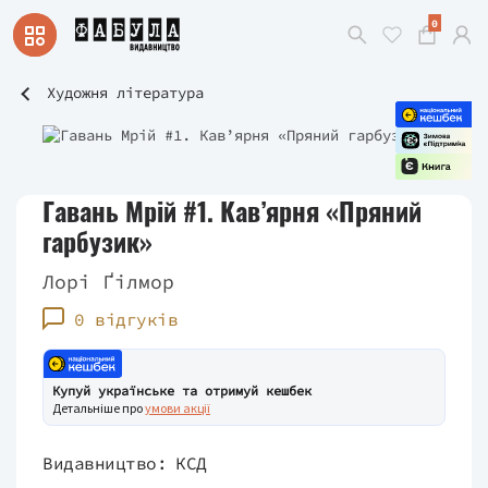
0
Художня література
Гавань Мрій #1. Кав’ярня «Пряний
гарбузик»
Лорі Ґілмор
0 відгуків
Купуй українське та отримуй кешбек
Детальніше про
умови акції
Видавництво:
КСД