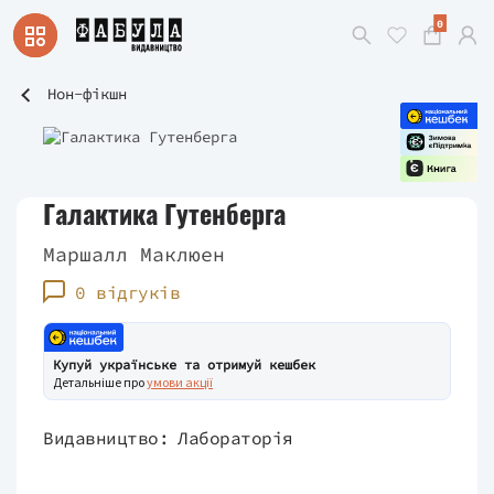
0
Нон-фікшн
Галактика Гутенберга
Маршалл Маклюен
0 відгуків
Купуй українське та отримуй кешбек
Детальніше про
умови акції
Видавництво:
Лабораторія