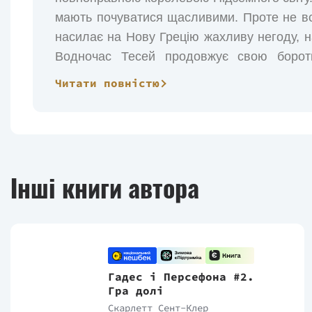
мають почуватися щасливими. Проте не вс
насилає на Нову Грецію жахливу негоду, на
Водночас Тесей продовжує свою бороть
терористичною організацією, що має на мет
Читати повністю
ціну зробити Персефону своєю дружиною, 
йому доведеться вступити в небезпечну гру
«Гра богів» – шоста частина серії Скар
починається з загибелі фермера, якого за
Інші книги автора
чудовиська, що було наполовину биком 
офіотавр мав стати вбивцею богів. Чому су
його воскресити? З цим має розібратися Га
крім Гадеса, зібралися Діоніс, Гермес, Ілі
їхній задум досить важко. Час для занурен
Гадес і Персефона #2.
тільки нещодавно заручився з Персефоно
Гра долі
поряд з Персефоною – його постійне бажан
Скарлетт Сент-Клер