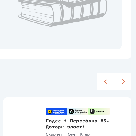
Гадес і Персефона #5.
Доторк злості
Скарлетт Сент-Клер