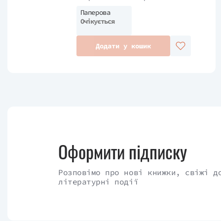
боротися за своє кохання. Мати Персефон
Паперова
вона оголосила війну. Гнів Деметри виявля
Очікується
літа, – це тільки квіточки. Ображена бог
Додати у кошик
Деметра шантажує Персефону хуртовинами, 
людей. Тільки втручання Зевса може вгаму
безпеку коханої, переживає, чи зможе вона з
В тексті описана історія Діоніса та Аріад
боролися разом, – все, як у людей. Продум
роблять роман дуже цікавим. Це книга, яка 
Оформити підписку
Перекладач - Ганна Литвиненко.
Розповімо про нові книжки, свіжі д
літературні події