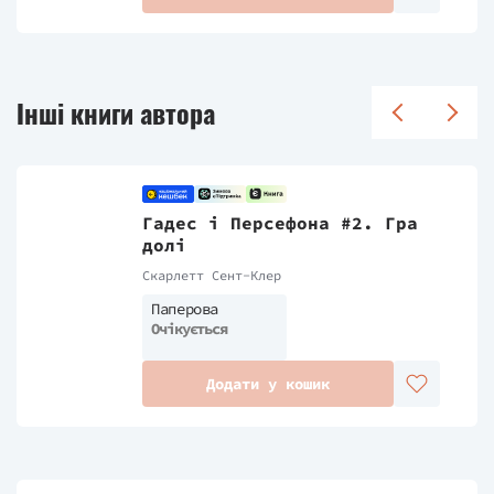
Інші книги автора
Гадес і Персефона #2. Гра
долі
Скарлетт Сент-Клер
Паперова
Очікується
Додати у кошик