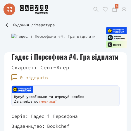
0
Художня література
Гадес і Персефона #4. Гра відплати
Скарлетт Сент-Клер
0 відгуків
Купуй українське та отримуй кешбек
Детальніше про
умови акції
Серія:
Гадес і Персефона
Видавництво:
Bookchef