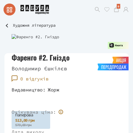
0
Художня література
Фаренго #2. Гніздо
АКЦІЯ
ПЕРЕДПРОДАЖ
Володимир Єшкілєв
0 відгуків
Видавництво:
Жорж
Очікувана ціна:
Паперова
513,00 грн
570,00 грн
Дата виходу