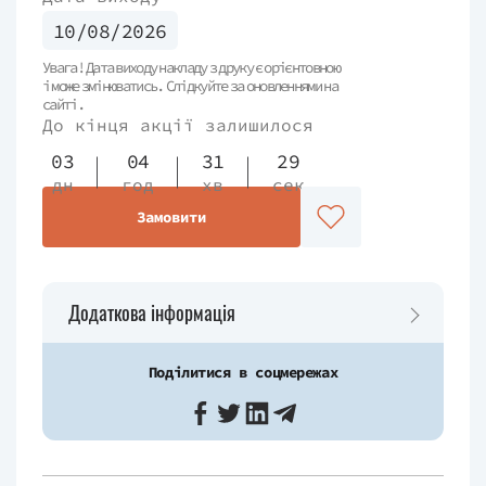
10/08/2026
Увага! Дата виходу накладу з друку є орієнтовною
і може змінюватись. Слідкуйте за оновленнями на
сайті.
До кінця акції залишилося
03
04
31
29
дн
год
хв
сек
Замовити
Додаткова інформація
Поділитися в соцмережах