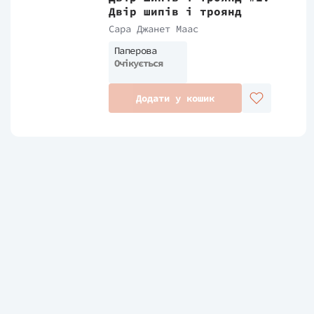
Двір шипів і троянд
Сара Джанет Маас
Паперова
Очікується
Додати у кошик
Оформити підписку
Розповімо про нові книжки, свіжі д
літературні події