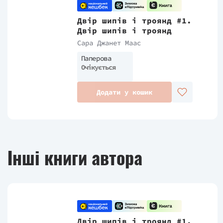
Двір шипів і троянд #1.
Двір шипів і троянд
Сара Джанет Маас
Паперова
Очікується
Додати у кошик
Інші книги автора
Двір шипів і троянд #1.