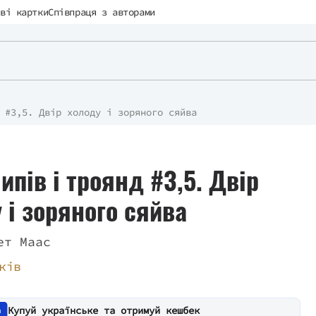
ві картки
Співпраця з авторами
 #3,5. Двір холоду і зоряного сяйва
ипів і троянд #3,5. Двір
 і зоряного сяйва
ет Маас
ків
Купуй українське та отримуй кешбек