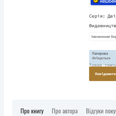
Серія:
Дві
Видавницт
Іменинники бе
Паперова
Очікується
Товар тимч
Повідомити
Про книгу
Про автора
Відгуки поку