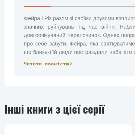
Фейра і Різ разом зі своїми друзями взялис
значних руйнувань під час війни. Набл
довгоочікуваний перепочинок. Однак попри
про себе забути. Фейра, яка святкуватим
що близькі їй люди постраждали набагато с
вплинути на майбутнє Двору і всього їхнього 
Читати повністю
Інші книги з цієї серії