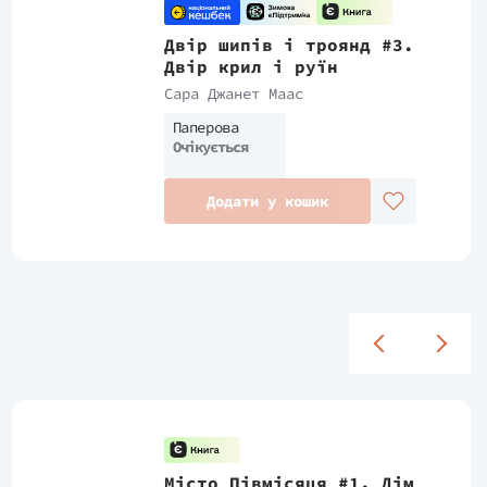
Двір шипів і троянд #3.
Двір крил і руїн
Сара Джанет Маас
Паперова
Очікується
Додати у кошик
Місто Півмісяця #1. Дім