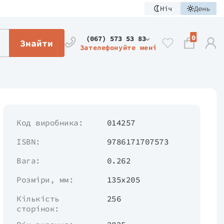
Ніч
День
0
(067) 573 53 83
Знайти
Зателефонуйте мені
Код виробника:
014257
ISBN:
9786171707573
Вага:
0.262
Розміри, мм:
135х205
Кількість
256
сторінок: