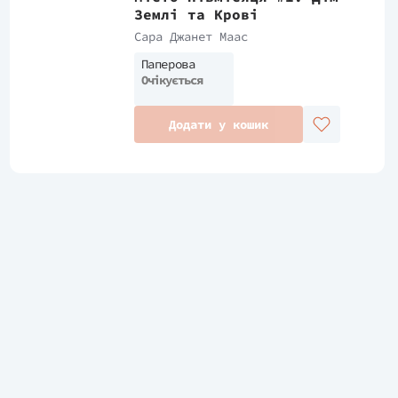
Землі та Крові
Сара Джанет Маас
Паперова
Очікується
Додати у кошик
Підписатись