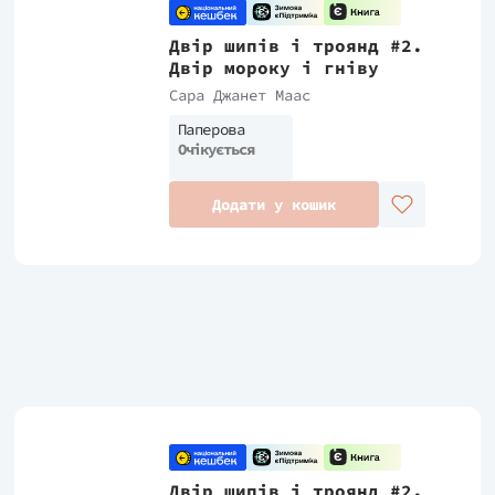
Двір шипів і троянд #2.
Двір мороку і гніву
Сара Джанет Маас
Паперова
Очікується
Додати у кошик
Двір шипів і троянд #2.