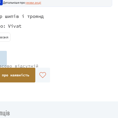
Детальніше про
умови акції
р шипів і троянд
во:
Vivat
резня
асово відсутній
 про наявність
пців