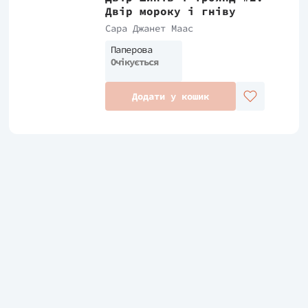
Двір мороку і гніву
Сара Джанет Маас
Паперова
Очікується
Додати у кошик
обірки та головні