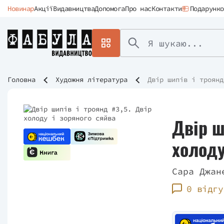
Новинар
Акції
Видавництва
Допомога
Про нас
Контакти
Подарунко
Головна
Художня література
Двір шипів і троянд
Двір ш
холоду
Сара Джан
0 відгу