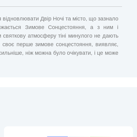
я відновлювати Двір Ночі та місто, що зазнало
ижається Зимове Сонцестояння, а з ним і
 святкову атмосферу тіні минулого не дають
е своє перше зимове сонцестояння, виявляє,
ильніше, ніж можна було очікувати, і це може
світу...