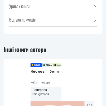
Уривок книги
Відгуки покупців
Інші книги автора
Неонові боги
Кейті Роберт
Паперова
Очікується
Додати у кошик