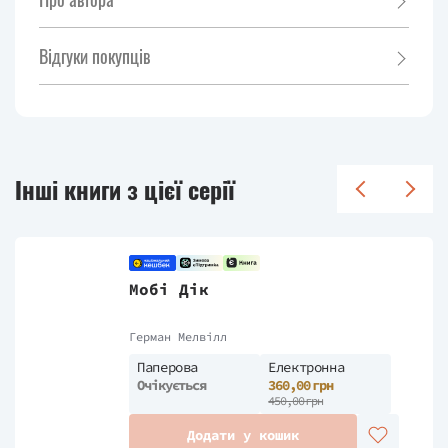
Відгуки покупців
Інші книги з цієї серії
Мобі Дік
Герман Мелвілл
Паперова
Електронна
Очікується
360,00 грн
450,00 грн
Додати у кошик