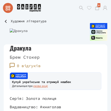
0
Художня література
Дракула
Брем Стокер
0 відгуків
Купуй українське та отримуй кешбек
Детальніше про
умови акції
Серія:
Золота полиця
Видавництво:
#книголав