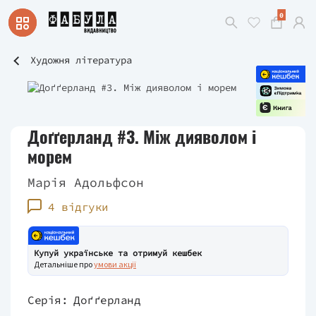
0
Художня література
Доґґерланд #3. Між дияволом і
морем
Марія Адольфсон
4 відгуки
Купуй українське та отримуй кешбек
Детальніше про
умови акції
Серія:
Доґґерланд