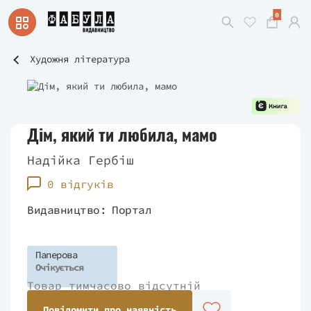
0
Художня література
Дім, який ти любила, мамо
Надійка Гербіш
0 відгуків
Видавництво:
Портал
Паперова
Очікується
Товар тимчасово відсутній
Повідомити про наявність