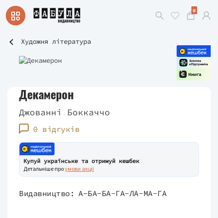
0
Художня література
Декамерон
Джованні Боккаччо
0 відгуків
Купуй українське та отримуй кешбек
Детальніше про
умови акції
Видавництво:
А-БА-БА-ГА-ЛА-МА-ГА