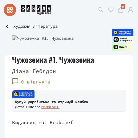
0
Художня література
Чужоземка #1. Чужоземка
Діана Ґеблдон
0 відгуків
Купуй українське та отримуй кешбек
Детальніше про
умови акції
Видавництво:
Bookchef