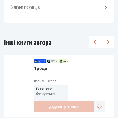
Відгуки покупців
Інші книги автора
Троща
Василь Шкляр
Паперова
Очікується
Додати у кошик