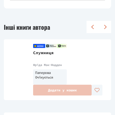
Інші книги автора
Служниця
Фріда Мак-Фадден
Паперова
Очікується
Додати у кошик