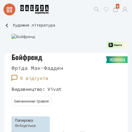
0
Художня література
Бойфренд
НОВИНКА
Фріда Мак-Фадден
0 відгуків
Видавництво:
Vivat
Іменинники травня
Паперова
Очікується