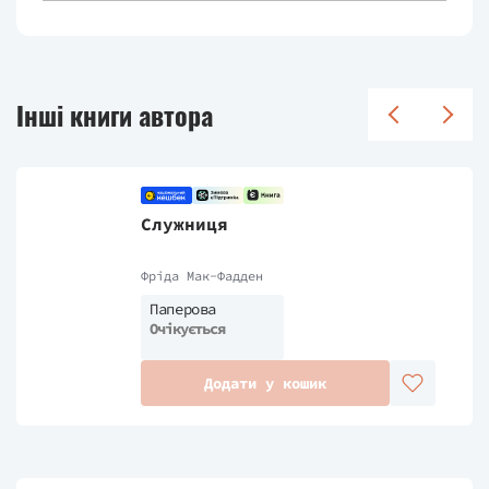
Інші книги автора
Служниця
Фріда Мак-Фадден
Паперова
Очікується
Додати у кошик