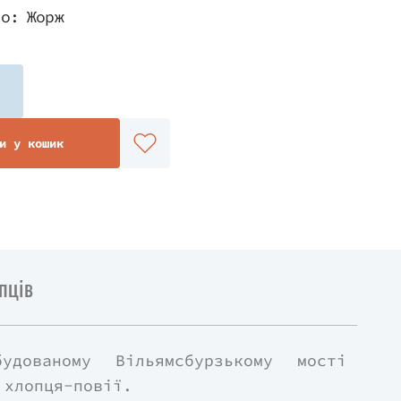
во:
Жорж
и у кошик
пців
дованому Вільямсбурзькому мості
 хлопця-повії.