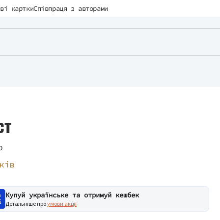
ві картки
Співпраця з авторами
ст
р
ків
Купуй українське та отримуй кешбек
Детальніше про
умови акції