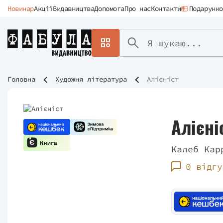
Новинар
Акції
Видавництва
Допомога
Про нас
Контакти
Подарунко
Головна
Художня література
Алієніст
Алієні
Калеб Кар
0 відгу