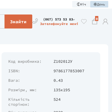
Ніч
День
0
(067) 573 53 83
Знайти
Зателефонуйте мені
Код виробника:
Z102012У
ISBN:
9786177853007
Вага:
0.43
Розміри, мм:
135х195
Кількість
524
сторінок: