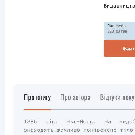
Видавницт
Паперова
320,00 грн
Додат
Про книгу
Про автора
Відгуки поку
1896 рік. Нью-Йорк. На недобу
знаходять жахливо понівечене тіло