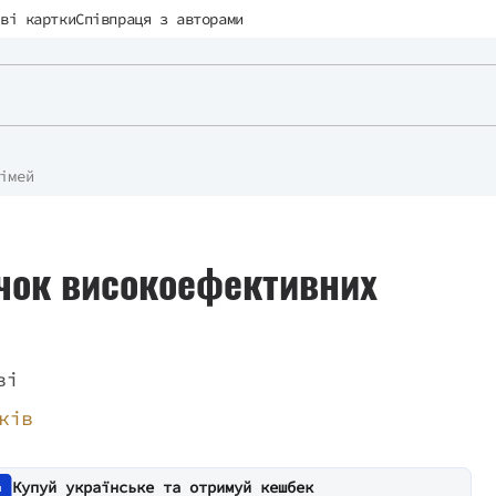
ві картки
Співпраця з авторами
імей
чок високоефективних
ві
ків
Купуй українське та отримуй кешбек