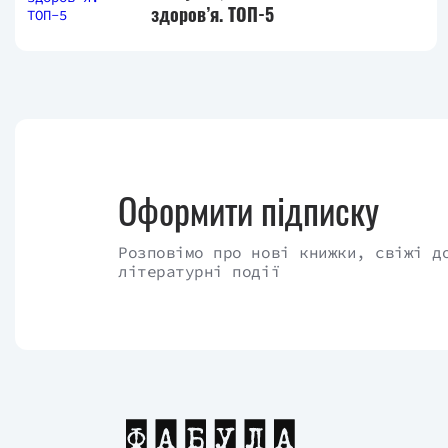
здоров’я. ТОП-5
застосування семи навичок для розвит
оцінюється уже з перспективи часу.
Так, перша навичка закликає бути проакти
Друга пропонує починати кожну справу, уя
ціль і сімейну місію. На тому, що треб
знаходити час на сім’ю, наголошує тре
Оформити підписку
принципом взаємовигідної перемоги, для чо
Навичка 5 пропонує дійти до суті людськог
Розповімо про нові книжки, свіжі д
зрозуміти іншого самим, а потім уже шука
літературні події
рис кожного її члена, тому шукати синергі
пропонує… гострити пилку — такою метафо
розум, серце і душу, бо лише маючи с
пропонуються реальні приклади застосува
перевірку їх ефективного використання і 
Переклад - Іванна Дмитрієва.