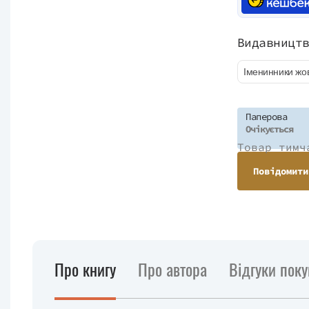
Видавницт
Іменинники жо
Паперова
Очікується
Товар тимч
Повідомити
Про книгу
Про автора
Відгуки поку