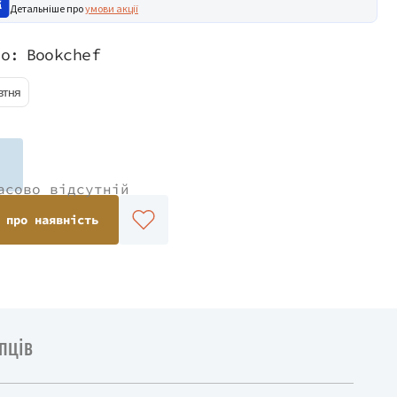
Детальніше про
умови акції
во:
Bookchef
втня
асово відсутній
 про наявність
пців