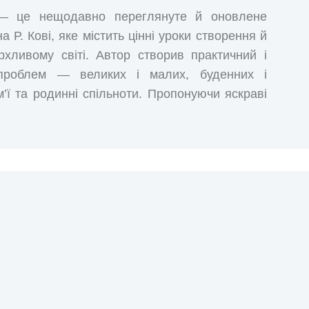
 — це нещодавно переглянуте й оновлене
 Р. Кові, яке містить цінні уроки створення й
рхливому світі. Автор створив практичний і
 проблем — великих і малих, буденних і
’ї та родинні спільноти. Пропонуючи яскраві
ж корисні поради щодо зміни повсякденної
 навіщо проводити сімейні зустрічі, у чому
ансувати особисті та сімейні потреби і як
і.
 сімей» — безцінний і перевірений часом
тосунків. Стівен Р. Кові узяв за основу сім
пояснив, які їх використовувати у сімейному
ситуацій і прикладів застосування навичок на
ікаві включення-інсайти від дружини Стівена
я перевидання бестселера передмову, в якій