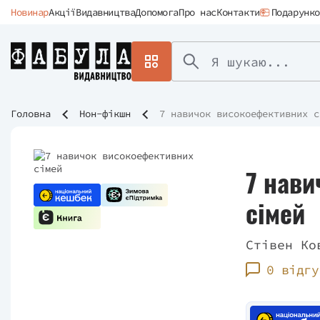
Новинар
Акції
Видавництва
Допомога
Про нас
Контакти
Подарунко
Головна
Нон-фікшн
7 навичок високоефективних с
7 нави
сімей
Стівен Ко
0 відгу