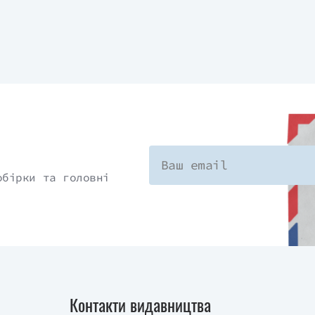
ку й міцності родини та виховання дітей
вними й упливати на свою родину зсередини.
вляючи кінцеву мету, та сформувати спільну
а робити насамперед найголовніше й завжди
тя навичка, а четверта навчає думати за
го треба вкладатися у свої сімейні стосунки.
о спілкування, а для цього потрібно спочатку
обірки та головні
ти розуміння. Сім’я — це об’єднання сильних
ю закликає шоста навичка. А сьома й остання
рою автор називає потребу оновлювати тіло,
или можна досягати цілей. У книзі також
ння цих звичок, завдання на закріплення та
поради щодо подолання можливих труднощів.
Контакти видавництва