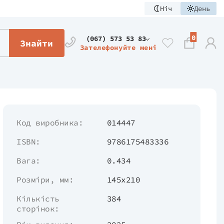
Ніч
День
0
(067) 573 53 83
Знайти
Зателефонуйте мені
Код виробника:
014447
ISBN:
9786175483336
Вага:
0.434
Розміри, мм:
145х210
Кількість
384
сторінок: