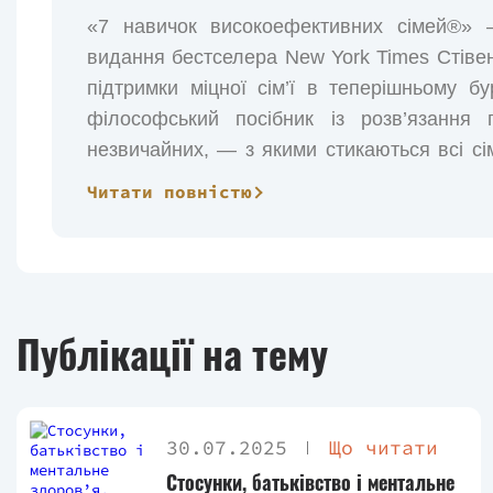
«7 навичок високоефективних сімей®»
видання бестселера New York Times Стівена
підтримки міцної сім’ї в теперішньому бу
філософський посібник із розв’язання
незвичайних, — з якими стикаються всі сім
розповіді про звичайних людей, а тако
Читати повністю
поведінки, Стівен Р. Кові показує, як і
важливість дотримання обіцянок, як збал
перейти від залежності до взаємозалежност
Бестселер «7 навичок високоефективних
Публікації на тему
путівник для створення міцних родинних с
принципів ефективності людини й докладно 
житті. У книзі міститься багато реальних 
30.07.2025
Що читати
практиці. Також це оновлене видання має ц
Сандри Мерілл та написану спеціально дл
Стосунки, батьківство і ментальне