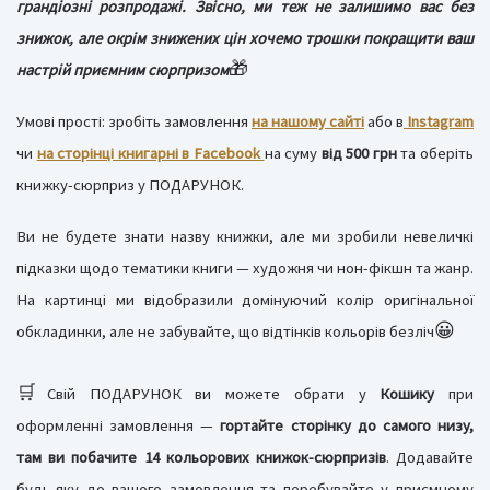
грандіозні розпродажі. Звісно, ми теж не залишимо вас без
знижок, але окрім знижених цін хочемо трошки покращити ваш
🎁
настрій приємним сюрпризом
Умові прості: зробіть замовлення
на нашому сайті
або в
Instagram
чи
на сторінці книгарні в Facebook
на суму
від 500 грн
та оберіть
книжку-сюрприз у ПОДАРУНОК.
Ви не будете знати назву книжки, але ми зробили невеличкі
підказки щодо тематики книги — художня чи нон-фікшн та жанр.
На картинці ми відобразили домінуючий колір оригінальної
😀
обкладинки, але не забувайте, що відтінків кольорів безліч
🛒
Свій ПОДАРУНОК ви можете обрати у
Кошику
при
оформленні замовлення —
гортайте сторінку до самого низу,
там ви побачите 14 кольорових книжок-сюрпризів
. Додавайте
будь-яку до вашого замовлення та перебувайте у приємному