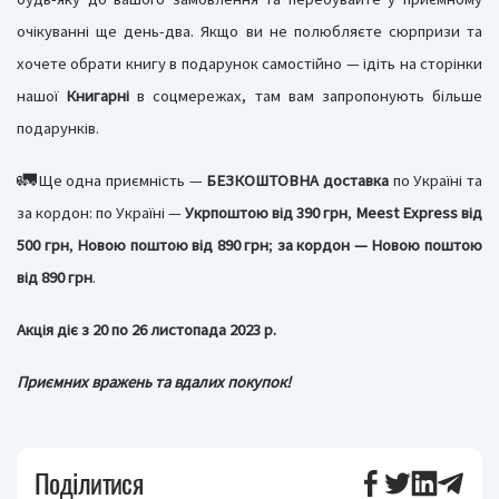
очікуванні ще день-два. Якщо ви не полюбляєте сюрпризи та
хочете обрати книгу в подарунок самостійно — ідіть на сторінки
нашої
Книгарні
в соцмережах, там вам запропонують більше
подарунків.
🚛
Ще одна приємність —
БЕЗКОШТОВНА доставка
по Україні та
за кордон: по Україні —
Укрпоштою від 390 грн
,
Meest Express від
500 грн
,
Новою поштою від 890 грн
;
за кордон — Новою поштою
від 890 грн
.
Акція діє з 20 по 26 листопада 2023 р.
Приємних вражень та вдалих покупок!
Поділитися