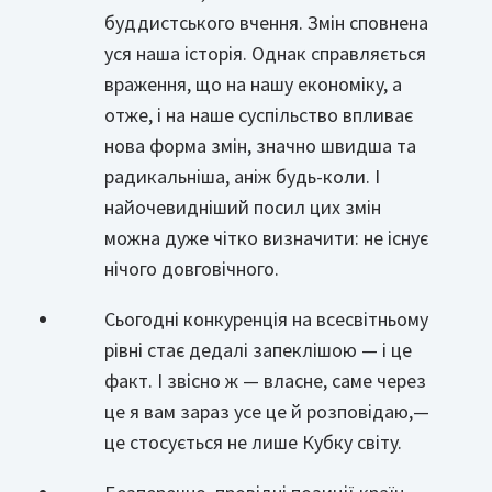
буддистського вчення. Змін сповнена
уся наша історія. Однак справляється
враження, що на нашу економіку, а
отже, і на наше суспільство впливає
нова форма змін, значно швидша та
радикальніша, аніж будь-коли. І
найочевидніший посил цих змін
можна дуже чітко визначити: не існує
нічого довговічного.
Сьогодні конкуренція на всесвітньому
рівні стає дедалі запеклішою — і це
факт. І звісно ж — власне, саме через
це я вам зараз усе це й розповідаю,—
це стосується не лише Кубку світу.