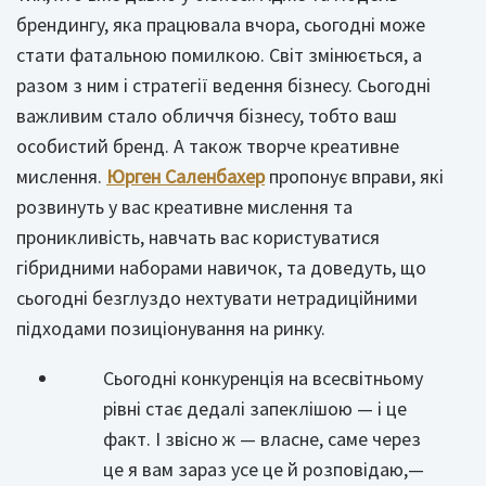
брендингу, яка працювала вчора, сьогодні може
стати фатальною помилкою. Світ змінюється, а
разом з ним і стратегії ведення бізнесу. Сьогодні
важливим стало обличчя бізнесу, тобто ваш
особистий бренд. А також творче креативне
мислення.
Юрген Саленбахер
пропонує вправи, які
розвинуть у вас креативне мислення та
проникливість, навчать вас користуватися
гібридними наборами навичок, та доведуть, що
сьогодні безглуздо нехтувати нетрадиційними
підходами позиціонування на ринку.
Сьогодні конкуренція на всесвітньому
рівні стає дедалі запеклішою — і це
факт. І звісно ж — власне, саме через
це я вам зараз усе це й розповідаю,—