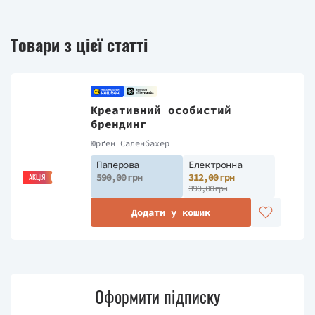
Товари з цієї статті
Креативний особистий
брендинг
Юрґен Саленбахер
Паперова
Електронна
590,00 грн
312,00 грн
АКЦІЯ
390,00 грн
Додати у кошик
Оформити підписку