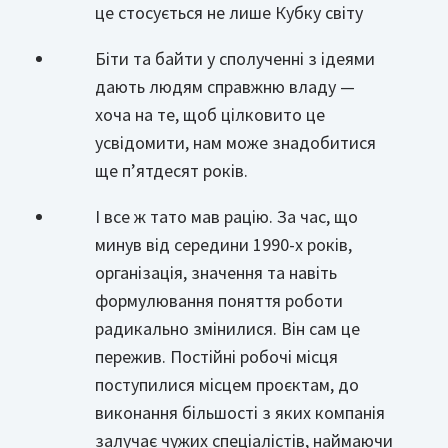
це стосується не лише Кубку світу
Біти та байти у сполученні з ідеями
дають людям справжню владу —
хоча на те, щоб цілковито це
усвідомити, нам може знадобитися
ще п’ятдесят років.
І все ж тато мав рацію. За час, що
минув від середини 1990-х років,
організація, значення та навіть
формулювання поняття роботи
радикально змінилися. Він сам це
пережив. Постійні робочі місця
поступилися місцем проєктам, до
виконання більшості з яких компанія
залучає чужих спеціалістів, наймаючи