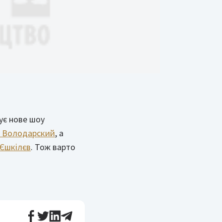
ує нове шоу
 Володарский
, а
Єшкілєв
. Тож варто