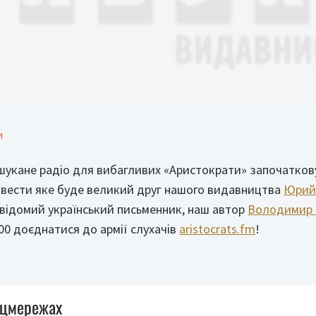
и
шукане радіо для вибагливих «Аристократи» започатков
 вести яке буде великий друг нашого видавництва
Юрий
 відомий український письменник, наш автор
Володимир 
.00 доєднатися до армії слухачів
aristocrats.fm
!
оцмережах