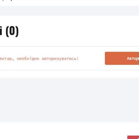
 (
0
)
ентар, необхідно авторизуватись!
Автор