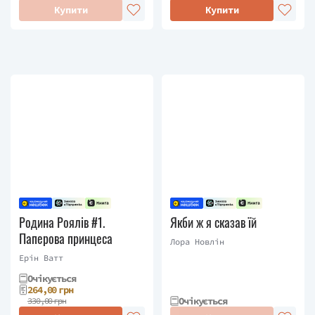
Купити
Купити
Родина Роялів #1.
Якби ж я сказав їй
Паперова принцеса
Лора Новлін
Ерін Ватт
Очікується
264,00 грн
Очікується
330,00 грн