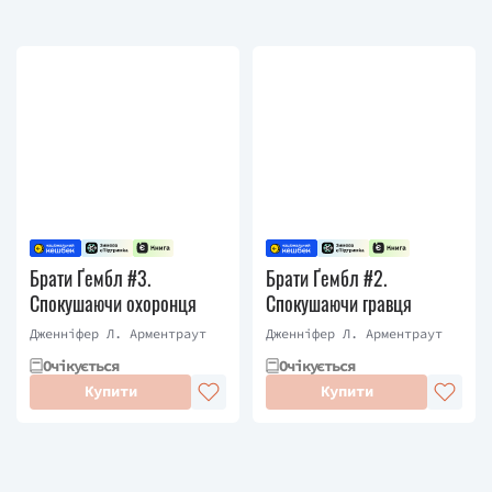
Брати Ґембл #3.
Брати Ґембл #2.
Спокушаючи охоронця
Спокушаючи гравця
Дженніфер Л. Арментраут
Дженніфер Л. Арментраут
Очікується
Очікується
Купити
Купити