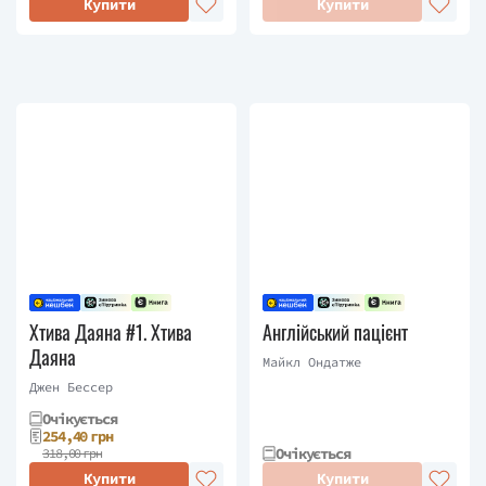
Купити
Купити
Хтива Даяна #1. Хтива
Англійський пацієнт
Даяна
Майкл Ондатже
Джен Бессер
Очікується
254,40 грн
Очікується
318,00 грн
Купити
Купити