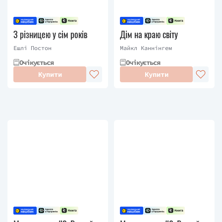
З різницею у сім років
Дім на краю світу
Ешлі Постон
Майкл Каннінгем
Очікується
Очікується
Купити
Купити