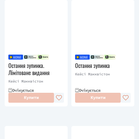
Остання зупинка.
Остання зупинка
Лімітоване видання
Кейсі Макквістон
Кейсі Макквістон
Очікується
Очікується
Купити
Купити