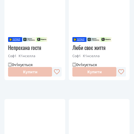
Непрохана гостя
Люби своє життя
Софі Кінселла
Софі Кінселла
Очікується
Очікується
Купити
Купити