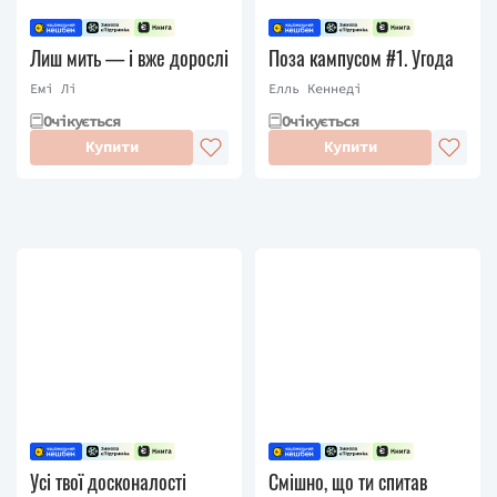
Лиш мить — і вже дорослі
Поза кампусом #1. Угода
Емі Лі
Елль Кеннеді
Очікується
Очікується
Купити
Купити
Усі твої досконалості
Смішно, що ти спитав