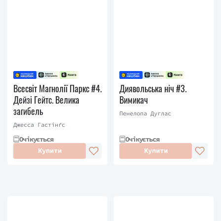
Всесвіт Магнолії Паркс #4.
Диявольська ніч #3.
Дейзі Гейтс. Велика
Вимикач
загибель
Пенелопа Дуглас
Джесса Гастінґс
Очікується
Очікується
Купити
Купити