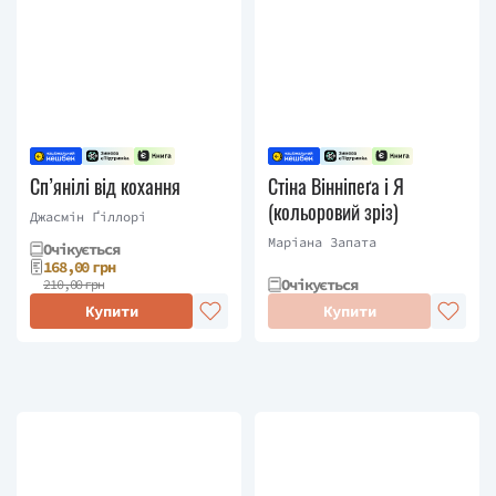
Сп’янілі від кохання
Стіна Вінніпеґа і Я
(кольоровий зріз)
Джасмін Ґіллорі
Маріана Запата
Очікується
168,00 грн
Очікується
210,00 грн
Купити
Купити