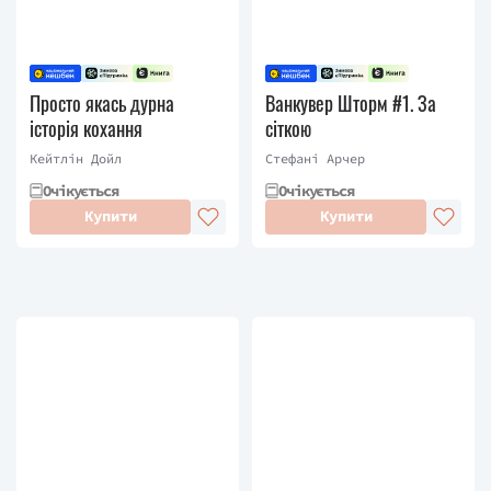
Просто якась дурна
Ванкувер Шторм #1. За
історія кохання
сіткою
Кейтлін Дойл
Стефані Арчер
Очікується
Очікується
Купити
Купити