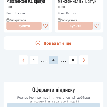
Макстон-хол #3. Врятуй
Макстон-хол #2. Врятуй
нас
себе
Мона Кастен
Мона Кастен
Очікується
Очікується
Купити
Купити
Показати ще
1
4
8
Оформити підписку
Розповімо про нові книжки, свіжі добірки
та головні літературні події