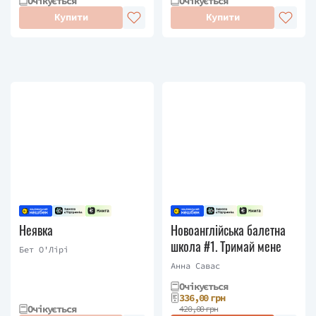
Очікується
Очікується
Купити
Купити
Неявка
Новоанглійська балетна
школа #1. Тримай мене
Бет О'Лірі
Анна Савас
Очікується
336,00 грн
Очікується
420,00 грн