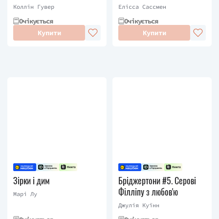
Коллін Гувер
Елісса Сассмен
Очікується
Очікується
Купити
Купити
Зірки і дим
Бріджертони #5. Серові
Філліпу з любов'ю
Марі Лу
Джулія Куїнн