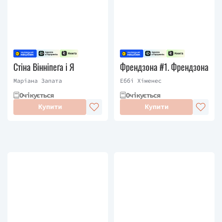
Стіна Вінніпеґа і Я
Френдзона #1. Френдзона
Маріана Запата
Еббі Хіменес
Очікується
Очікується
Купити
Купити