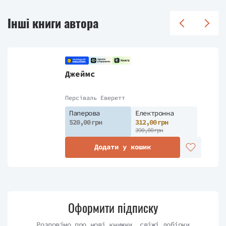
Інші книги автора
Джеймс
Персіваль Еверетт
Паперова
Електронна
520,00 грн
312,00 грн
390,00 грн
Додати у кошик
Оформити підписку
Розповімо про нові книжки, свіжі добірки