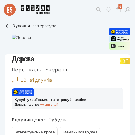
0
Художня література
Дерева
ХІТ
Персіваль Еверетт
10 відгуків
Купуй українське та отримуй кешбек
Детальніше про
умови акції
Видавництво:
Фабула
Інтелектуальна проза
Іменинники грудня